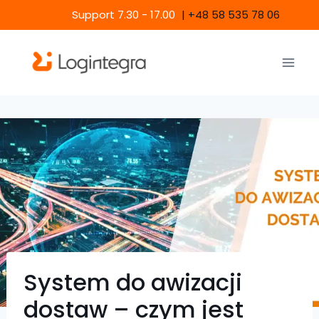
Skip
Support 7.30 - 17.00
|
+48 58 535 78 06
to
content
System do awizacji
dostaw – czym jest