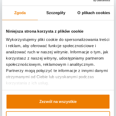
pracy.
Zgoda
Szczegóły
O plikach cookies
W obszarze transportu niezwykle ważny
jest system awizacji transportu i
Niniejsza strona korzysta z plików cookie
powiązany z nim program awizacji
Wykorzystujemy pliki cookie do spersonalizowania treści
transportu, a także specjalistyczny system
i reklam, aby oferować funkcje społecznościowe i
awizowania pojazdów. To właśnie tam
analizować ruch w naszej witrynie. Informacje o tym, jak
przewoźnicy zgłaszają planowane
korzystasz z naszej witryny, udostępniamy partnerom
przyjazdy, a system automatycznie
społecznościowym, reklamowym i analitycznym.
weryfikuje dostępność ramp i sugeruje
Partnerzy mogą połączyć te informacje z innymi danymi
otrzymanymi od Ciebie lub uzyskanymi podczas
możliwe okna czasowe.
korzystania z ich usług.
Dobrze dobrane narzędzie, takie jak
rozwiązania Logintegra, oferuje
Zezwól na wszystkie
rozbudowaną funkcjonalność
umożliwiającą awizację: od rejestracji,