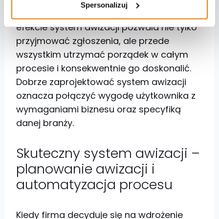
Spersonalizuj
przez akceptację, aż po raportowanie. W
efekcie system awizacji pozwala nie tylko
przyjmować zgłoszenia, ale przede
wszystkim utrzymać porządek w całym
procesie i konsekwentnie go doskonalić.
Dobrze zaprojektować system awizacji
oznacza połączyć wygodę użytkownika z
wymaganiami biznesu oraz specyfiką
danej branży.
Skuteczny system awizacji –
planowanie awizacji i
automatyzacja procesu
Kiedy firma decyduje się na wdrożenie