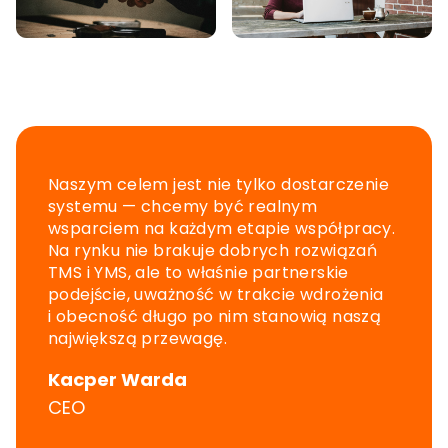
Naszym celem jest nie tylko dostarczenie
systemu — chcemy być realnym
wsparciem na każdym etapie współpracy.
Na rynku nie brakuje dobrych rozwiązań
TMS i YMS, ale to właśnie partnerskie
podejście, uważność w trakcie wdrożenia
i obecność długo po nim stanowią naszą
największą przewagę.
Kacper Warda
CEO