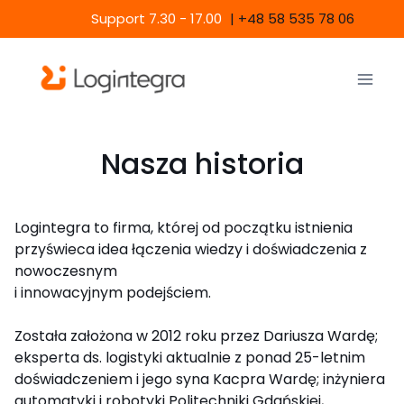
Przejdź
Support 7.30 - 17.00
|
+48 58 535 78 06
do
treści
Nasza historia
Logintegra to firma, której od początku istnienia
przyświeca idea łączenia wiedzy i doświadczenia z
nowoczesnym
i innowacyjnym podejściem.
Została założona w 2012 roku przez Dariusza Wardę;
eksperta ds. logistyki aktualnie z ponad 25-letnim
doświadczeniem i jego syna Kacpra Wardę; inżyniera
automatyki i robotyki Politechniki Gdańskiej,