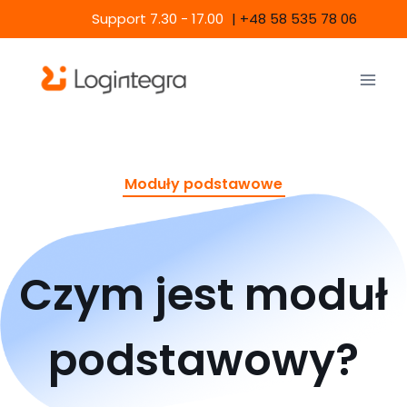
Przejdź
Support 7.30 - 17.00
|
+48 58 535 78 06
do
treści
Moduły podstawowe
Czym jest moduł
podstawowy?