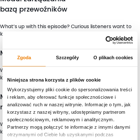
bazą przewoźników
What’s up with this episode? Curious listeners want to
know, so go ahead and give them a rundown here.
Moduł aukcji transportowych
Zgoda
Szczegóły
O plikach cookies
What’s up with this episode? Curious listeners want to
know, so go ahead and give them a rundown here.
Niniejsza strona korzysta z plików cookie
Wykorzystujemy pliki cookie do spersonalizowania treści
Moduł cenników
i reklam, aby oferować funkcje społecznościowe i
analizować ruch w naszej witrynie. Informacje o tym, jak
na stałych trasach
korzystasz z naszej witryny, udostępniamy partnerom
społecznościowym, reklamowym i analitycznym.
What’s up with this episode? Curious listeners want to
Partnerzy mogą połączyć te informacje z innymi danymi
know, so go ahead and give them a rundown here.
otrzymanymi od Ciebie lub uzyskanymi podczas